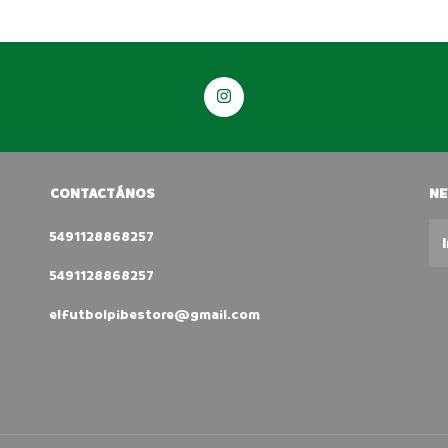
CONTACTÁNOS
NE
5491128868257
5491128868257
elfutbolpibestore@gmail.com