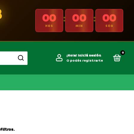
B
00
00
00
:
:
HRS
MIN
SEG
0
¡Hola!
Iniciá sesión
O podés registrarte
iltros.