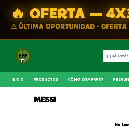
🔥 OFERTA — 4X
⚠️ ÚLTIMA OPORTUNIDAD · OFERTA
INICIO
PRODUCTOS
CÓMO COMPRAR?
PREGUN
MESSI
No ten