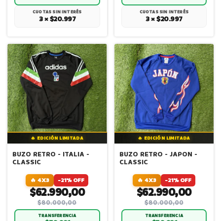
CUOTAS SIN INTERÉS
CUOTAS SIN INTERÉS
3 × $20.997
3 × $20.997
🔥 EDICIÓN LIMITADA
🔥 EDICIÓN LIMITADA
BUZO RETRO - ITALIA -
BUZO RETRO - JAPON -
CLASSIC
CLASSIC
🔥 4X3
-21% OFF
🔥 4X3
-21% OFF
$62.990,00
$62.990,00
$80.000,00
$80.000,00
TRANSFERENCIA
TRANSFERENCIA