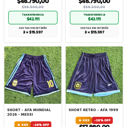
$46.790,00
$46.790,00
$58.500,00
$58.500,00
TRANSFERENCIA
TRANSFERENCIA
$42.111
$42.111
CUOTAS SIN INTERÉS
CUOTAS SIN INTERÉS
3 × $15.597
3 × $15.597
SHORT - AFA MUNDIAL
SHORT RETRO - AFA 1999
2026 - MESSI
🔥 4X3
-28% OFF
🔥 4X3
-26% OFF