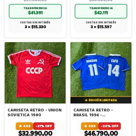
$57.500,00
$58.500,00
TRANSFERENCIA
TRANSFERENCIA
$41.391
$42.111
CUOTAS SIN INTERÉS
CUOTAS SIN INTERÉS
3 × $15.330
3 × $15.597
🔥 EDICIÓN LIMITADA
CAMISETA RETRO - UNION
CAMISETA RETRO -
SOVIETICA 1980
BRASIL 1994 -
ALTERNATIVA - ROMARIO
- CAFU
🔥 4X3
-21% OFF
🔥 4X3
-20% OFF
$32.990,00
$46.790,00