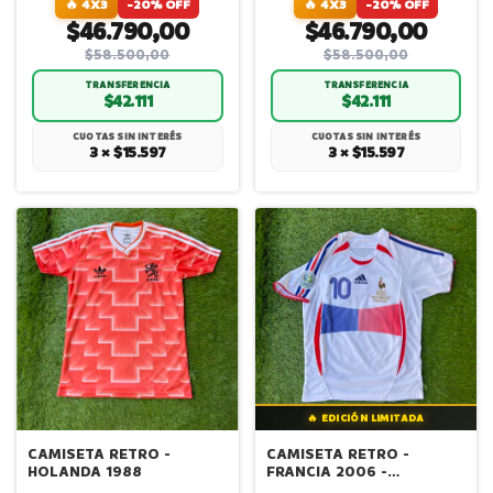
🔥 4X3
-20% OFF
🔥 4X3
-20% OFF
$46.790,00
$46.790,00
$58.500,00
$58.500,00
TRANSFERENCIA
TRANSFERENCIA
$42.111
$42.111
CUOTAS SIN INTERÉS
CUOTAS SIN INTERÉS
3 × $15.597
3 × $15.597
🔥 EDICIÓN LIMITADA
CAMISETA RETRO -
CAMISETA RETRO -
HOLANDA 1988
FRANCIA 2006 -
ALTERNATIVA - ZIDANE