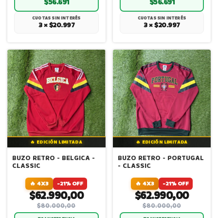
$56.691
$56.691
CUOTAS SIN INTERÉS
CUOTAS SIN INTERÉS
3 × $20.997
3 × $20.997
🔥 EDICIÓN LIMITADA
🔥 EDICIÓN LIMITADA
BUZO RETRO - BELGICA -
BUZO RETRO - PORTUGAL
CLASSIC
- CLASSIC
🔥 4X3
-21% OFF
🔥 4X3
-21% OFF
$62.990,00
$62.990,00
$80.000,00
$80.000,00