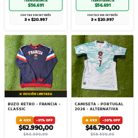
TRANSFERENCIA
TRANSFERENCIA
$56.691
$56.691
CUOTAS SIN INTERÉS
CUOTAS SIN INTERÉS
3 × $20.997
3 × $20.997
🔥 EDICIÓN LIMITADA
BUZO RETRO - FRANCIA -
CAMISETA - PORTUGAL
CLASSIC
2026 - ALTERNATIVA
🔥 4X3
-21% OFF
🔥 4X3
-20% OFF
$62.990,00
$46.790,00
$80.000,00
$58.500,00