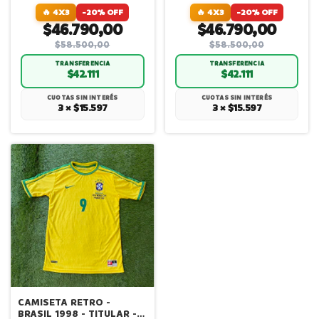
🔥 4X3
-20% OFF
🔥 4X3
-20% OFF
$46.790,00
$46.790,00
$58.500,00
$58.500,00
TRANSFERENCIA
TRANSFERENCIA
$42.111
$42.111
CUOTAS SIN INTERÉS
CUOTAS SIN INTERÉS
3 × $15.597
3 × $15.597
CAMISETA RETRO -
BRASIL 1998 - TITULAR -