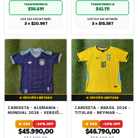
TRANSFERENCIA
TRANSFERENCIA
$56.691
$42.111
CUOTAS SIN INTERÉS
CUOTAS SIN INTERÉS
3 × $20.997
3 × $15.597
🔥 EDICIÓN LIMITADA
🔥 EDICIÓN LIMITADA
CAMISETA - ALEMANIA -
CAMISETA - BRASIL 2026 -
MUNDIAL 2026 - VERSIÓN
TITULAR - NEYMAR -
JUGADOR IMPORTADA
VERSION JUGADOR
IMPORTADA
🔥 4X3
-20% OFF
🔥 4X3
-20% OFF
$45.990,00
$46.790,00