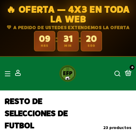
🔥 OFERTA — 4X3 EN TODA
LA WEB
💚 A PEDIDO DE USTEDES EXTENDEMOS LA OFERTA
09
31
19
:
:
HRS
MIN
SEG
0
RESTO DE
SELECCIONES DE
FUTBOL
23 productos