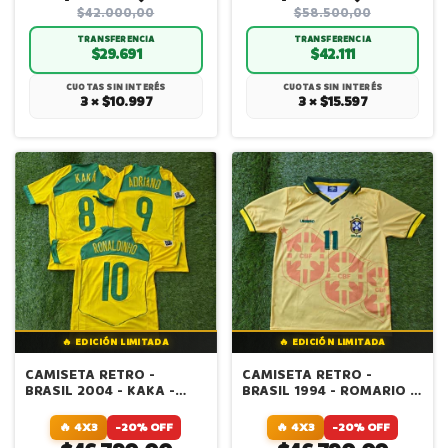
$42.000,00
$58.500,00
TRANSFERENCIA
TRANSFERENCIA
$29.691
$42.111
CUOTAS SIN INTERÉS
CUOTAS SIN INTERÉS
3 × $10.997
3 × $15.597
🔥 EDICIÓN LIMITADA
🔥 EDICIÓN LIMITADA
CAMISETA RETRO -
CAMISETA RETRO -
BRASIL 2004 - KAKA -
BRASIL 1994 - ROMARIO -
RONALDINHO - ADRIANO
CAFU
🔥 4X3
-20% OFF
🔥 4X3
-20% OFF