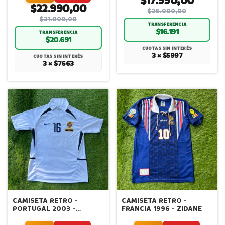
$17.990,00
$22.990,00
$25.000,00
$31.000,00
TRANSFERENCIA
$16.191
TRANSFERENCIA
$20.691
CUOTAS SIN INTERÉS
3 × $5997
CUOTAS SIN INTERÉS
3 × $7663
CAMISETA RETRO -
CAMISETA RETRO -
PORTUGAL 2003 -
FRANCIA 1996 - ZIDANE
ALTERNATIVA -
CRISTIANO RONALDO