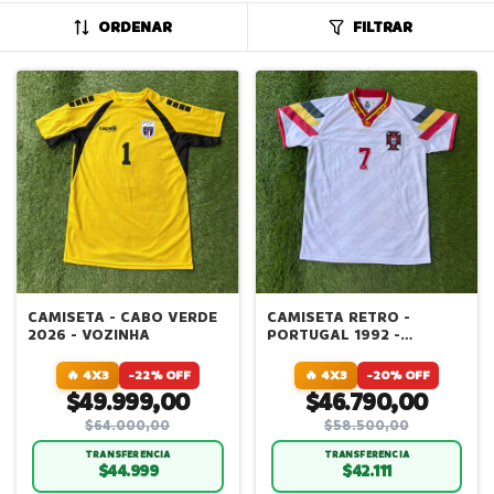
ORDENAR
FILTRAR
CAMISETA - CABO VERDE
CAMISETA RETRO -
2026 - VOZINHA
PORTUGAL 1992 -
ALTERNATIVA - FIGO
🔥 4X3
-22% OFF
🔥 4X3
-20% OFF
$49.999,00
$46.790,00
$64.000,00
$58.500,00
TRANSFERENCIA
TRANSFERENCIA
$44.999
$42.111