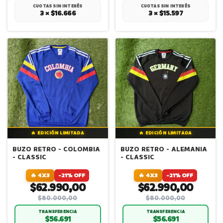
CUOTAS SIN INTERÉS
CUOTAS SIN INTERÉS
3 × $16.666
3 × $15.597
🔥 EDICIÓN LIMITADA
🔥 EDICIÓN LIMITADA
BUZO RETRO - COLOMBIA
BUZO RETRO - ALEMANIA
- CLASSIC
- CLASSIC
🔥 4X3
-21% OFF
🔥 4X3
-21% OFF
$62.990,00
$62.990,00
$80.000,00
$80.000,00
TRANSFERENCIA
TRANSFERENCIA
$56.691
$56.691