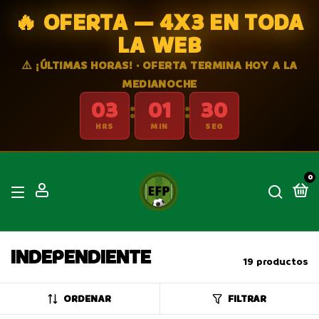
🔥 OFERTA — 4X3 EN TODA
LA WEB
⚠️ ¡ÚLTIMAS HORAS! · OFERTA TERMINA HOY A LA
MEDIANOCHE
03
01
29
:
:
HRS
MIN
SEG
0
INDEPENDIENTE
19 productos
ORDENAR
FILTRAR