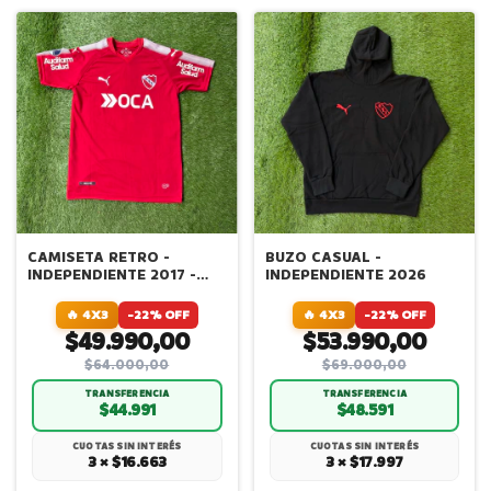
CAMISETA RETRO -
BUZO CASUAL -
INDEPENDIENTE 2017 -
INDEPENDIENTE 2026
EDICION CAMPEON
SUDAMERICANA
🔥 4X3
-22% OFF
🔥 4X3
-22% OFF
$49.990,00
$53.990,00
$64.000,00
$69.000,00
TRANSFERENCIA
TRANSFERENCIA
$44.991
$48.591
CUOTAS SIN INTERÉS
CUOTAS SIN INTERÉS
3 × $16.663
3 × $17.997