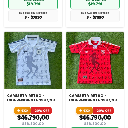
$19.791
$19.791
CUOTAS SIN INTERÉS
CUOTAS SIN INTERÉS
3 × $7330
3 × $7330
CAMISETA RETRO -
CAMISETA RETRO -
INDEPENDIENTE 1997/98 -
INDEPENDIENTE 1997/98 -
ALTERNATIVA
TITULAR
🔥 4X3
-20% OFF
🔥 4X3
-20% OFF
$46.790,00
$46.790,00
$58.500,00
$58.500,00