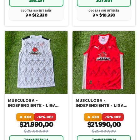
$33.291
$27.891
CUOTAS SIN INTERÉS
CUOTAS SIN INTERÉS
3 × $12.330
3 × $10.330
MUSCULOSA -
MUSCULOSA -
INDEPENDIENTE - LIGA
INDEPENDIENTE - LIGA
NACIONAL - ALTERNATIVA
NACIONAL
🔥 4X3
-12% OFF
🔥 4X3
-12% OFF
$21.990,00
$21.990,00
$25.000,00
$25.000,00
TRANSFERENCIA
TRANSFERENCIA