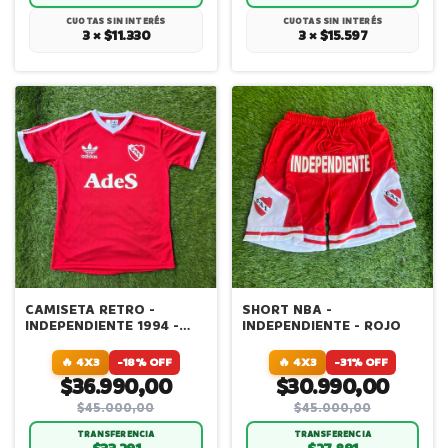
CUOTAS SIN INTERÉS
CUOTAS SIN INTERÉS
3 × $11.330
3 × $15.597
CAMISETA RETRO -
SHORT NBA -
INDEPENDIENTE 1994 -
INDEPENDIENTE - ROJO
TITULAR
🔥 4X3
-18% OFF
🔥 4X3
-31% OFF
$36.990,00
$30.990,00
$45.000,00
$45.000,00
TRANSFERENCIA
TRANSFERENCIA