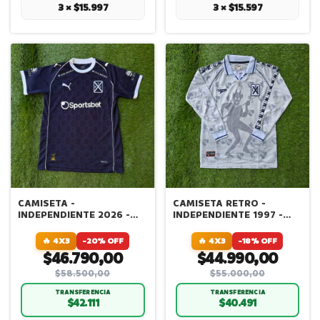
3 × $15.997
3 × $15.597
CAMISETA -
CAMISETA RETRO -
INDEPENDIENTE 2026 -
INDEPENDIENTE 1997 -
ALTERNATIVA
MANGA LARGA - BLANCA
🔥 4X3
-20% OFF
🔥 4X3
-18% OFF
$46.790,00
$44.990,00
$58.500,00
$55.000,00
TRANSFERENCIA
TRANSFERENCIA
$42.111
$40.491