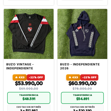
BUZO VINTAGE -
BUZO - INDEPENDIENTE
INDEPENDIENTE
2026
🔥 4X3
-22% OFF
🔥 4X3
-22% OFF
$53.990,00
$60.990,00
$69.000,00
$78.000,00
TRANSFERENCIA
TRANSFERENCIA
$48.591
$54.891
CUOTAS SIN INTERÉS
CUOTAS SIN INTERÉS
3 × $17.997
3 × $20.330