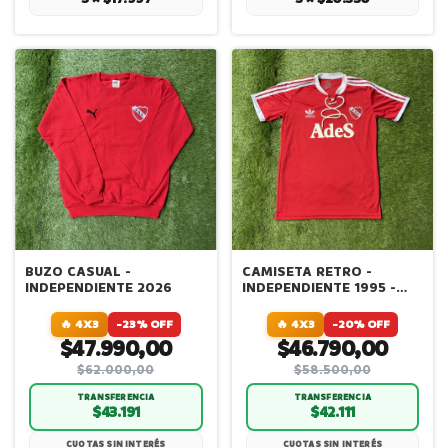
BUZO CASUAL -
CAMISETA RETRO -
INDEPENDIENTE 2026
INDEPENDIENTE 1995 -
TITULAR
🔥 4X3
-23% OFF
🔥 4X3
-20% OFF
$47.990,00
$46.790,00
$62.000,00
$58.500,00
TRANSFERENCIA
TRANSFERENCIA
$43.191
$42.111
CUOTAS SIN INTERÉS
CUOTAS SIN INTERÉS