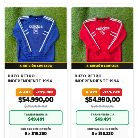
🔥 EDICIÓN LIMITADA
🔥 EDICIÓN LIMITADA
BUZO RETRO -
BUZO RETRO -
INDEPENDIENTE 1994 -
INDEPENDIENTE 1994 -
AZUL
ROJO
🔥 4X3
-23% OFF
🔥 4X3
-23% OFF
$54.990,00
$54.990,00
$71.000,00
$71.000,00
TRANSFERENCIA
TRANSFERENCIA
$49.491
$49.491
CUOTAS SIN INTERÉS
CUOTAS SIN INTERÉS
3 × $18.330
3 × $18.330