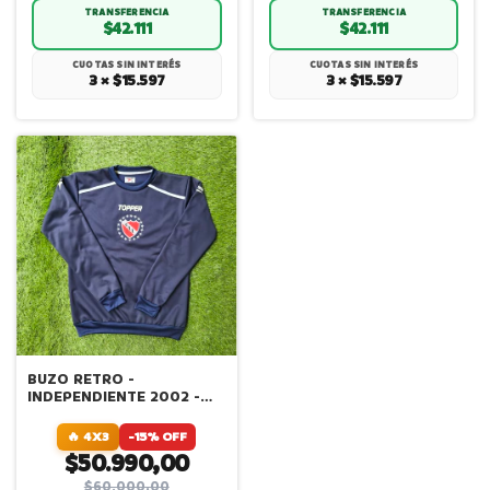
TRANSFERENCIA
TRANSFERENCIA
$42.111
$42.111
CUOTAS SIN INTERÉS
CUOTAS SIN INTERÉS
3 × $15.597
3 × $15.597
BUZO RETRO -
INDEPENDIENTE 2002 -
AZUL
🔥 4X3
-15% OFF
$50.990,00
$60.000,00