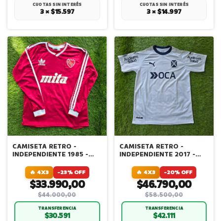
CUOTAS SIN INTERÉS
CUOTAS SIN INTERÉS
3 × $15.597
3 × $14.997
CAMISETA RETRO -
CAMISETA RETRO -
INDEPENDIENTE 1985 -
INDEPENDIENTE 2017 -
MANGA LARGA
TAGLIAFICO - FINAL
SUDAMERICANA
🔥 4X3
-23% OFF
🔥 4X3
-20% OFF
$33.990,00
$46.790,00
$44.000,00
$58.500,00
TRANSFERENCIA
TRANSFERENCIA
$30.591
$42.111