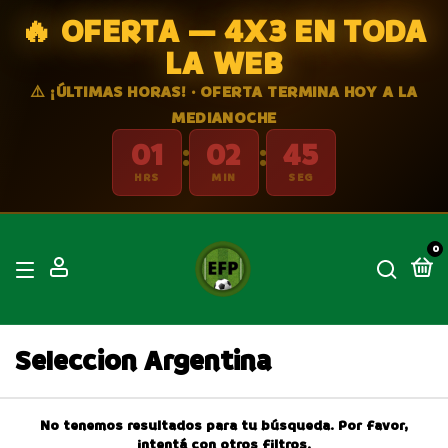
🔥 OFERTA — 4X3 EN TODA
LA WEB
⚠️ ¡ÚLTIMAS HORAS! · OFERTA TERMINA HOY A LA
MEDIANOCHE
01
02
45
:
:
HRS
MIN
SEG
0
Seleccion Argentina
No tenemos resultados para tu búsqueda. Por favor,
intentá con otros filtros.