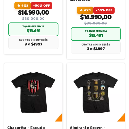
🔥 4X3
-50% OFF
🔥 4X3
-50% OFF
$14.990,00
$14.990,00
$30.000,00
$30.000,00
TRANSFERENCIA
$13.491
TRANSFERENCIA
$13.491
CUOTAS SIN INTERÉS
3 × $4997
CUOTAS SIN INTERÉS
3 × $4997
Chacarita - Escudo
Almirante Brown -