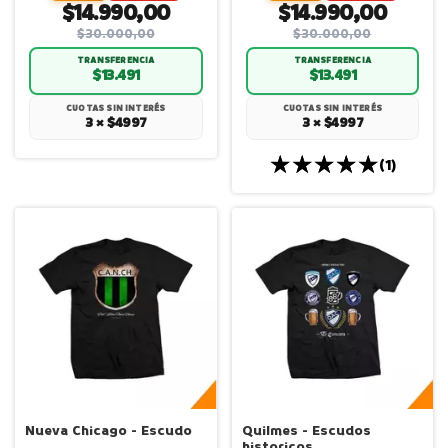
$14.990,00
$14.990,00
$30.000,00
$30.000,00
TRANSFERENCIA
TRANSFERENCIA
$13.491
$13.491
CUOTAS SIN INTERÉS
CUOTAS SIN INTERÉS
3 × $4997
3 × $4997
(1)
Nueva Chicago - Escudo
Quilmes - Escudos
historicos