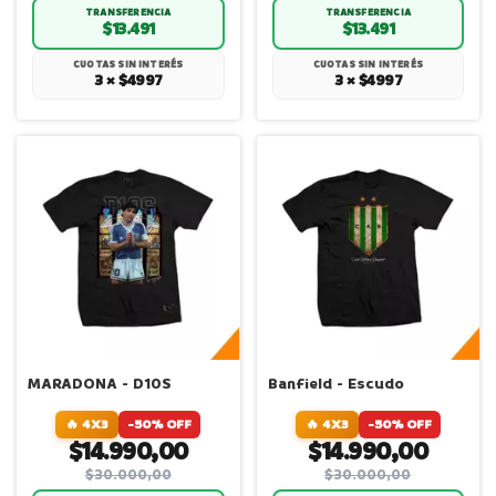
TRANSFERENCIA
TRANSFERENCIA
$13.491
$13.491
CUOTAS SIN INTERÉS
CUOTAS SIN INTERÉS
3 × $4997
3 × $4997
MARADONA - D10S
Banfield - Escudo
🔥 4X3
-50% OFF
🔥 4X3
-50% OFF
$14.990,00
$14.990,00
$30.000,00
$30.000,00