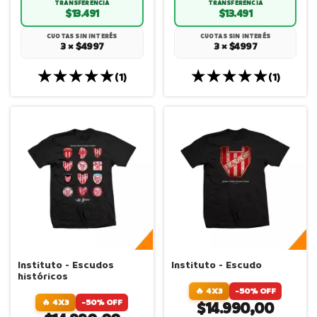
TRANSFERENCIA
TRANSFERENCIA
$13.491
$13.491
CUOTAS SIN INTERÉS
CUOTAS SIN INTERÉS
3 × $4997
3 × $4997
(1)
(1)
Instituto - Escudos
Instituto - Escudo
históricos
🔥 4X3
-50% OFF
🔥 4X3
-50% OFF
$14.990,00