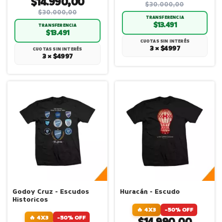
$14.990,00
$30.000,00
$30.000,00
TRANSFERENCIA
$13.491
TRANSFERENCIA
$13.491
CUOTAS SIN INTERÉS
3 × $4997
CUOTAS SIN INTERÉS
3 × $4997
Godoy Cruz - Escudos
Huracán - Escudo
Historicos
🔥 4X3
-50% OFF
🔥 4X3
-50% OFF