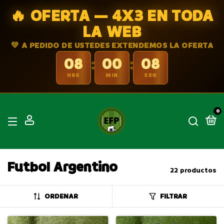
🔥 OFERTA — 4X3 EN TODA
LA WEB
💚 A PEDIDO DE USTEDES EXTENDEMOS LA OFERTA
08
00
07
:
:
HRS
MIN
SEG
0
Futbol Argentino
22 productos
ORDENAR
FILTRAR