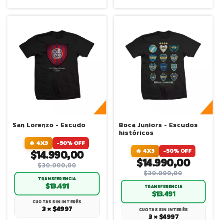
San Lorenzo - Escudo
Boca Juniors - Escudos
históricos
🔥 4X3
-50% OFF
🔥 4X3
-50% OFF
$14.990,00
$14.990,00
$30.000,00
$30.000,00
TRANSFERENCIA
$13.491
TRANSFERENCIA
$13.491
CUOTAS SIN INTERÉS
3 × $4997
CUOTAS SIN INTERÉS
3 × $4997