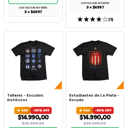
CUOTAS SIN INTERÉS
3 × $4997
CUOTAS SIN INTERÉS
3 × $4997
(1)
Talleres - Escudos
Estudiantes de La Plata -
históricos
Escudo
🔥 4X3
-50% OFF
🔥 4X3
-50% OFF
$14.990,00
$14.990,00
$30.000,00
$30.000,00