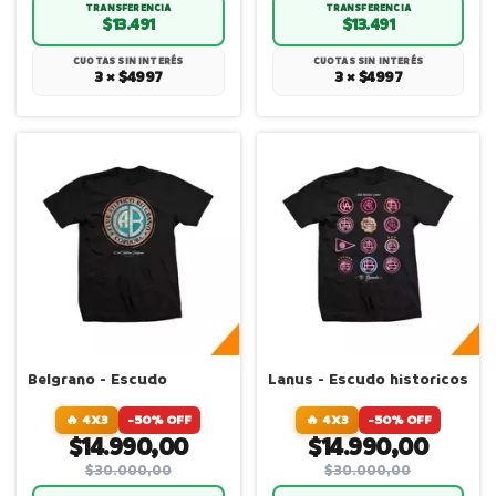
TRANSFERENCIA
TRANSFERENCIA
$13.491
$13.491
CUOTAS SIN INTERÉS
CUOTAS SIN INTERÉS
3 × $4997
3 × $4997
Belgrano - Escudo
Lanus - Escudo historicos
🔥 4X3
-50% OFF
🔥 4X3
-50% OFF
$14.990,00
$14.990,00
$30.000,00
$30.000,00