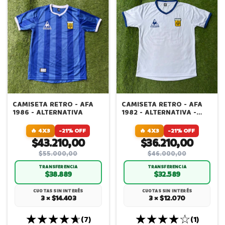
CAMISETA RETRO - AFA
CAMISETA RETRO - AFA
1986 - ALTERNATIVA
1982 - ALTERNATIVA -
MARADONA
🔥 4X3
-21% OFF
🔥 4X3
-21% OFF
$43.210,00
$36.210,00
$55.000,00
$46.000,00
TRANSFERENCIA
TRANSFERENCIA
$38.889
$32.589
CUOTAS SIN INTERÉS
CUOTAS SIN INTERÉS
3 × $14.403
3 × $12.070
(7)
(1)