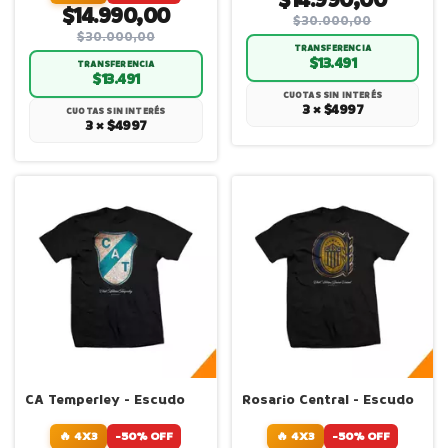
$14.990,00
$14.990,00
$30.000,00
$30.000,00
TRANSFERENCIA
$13.491
TRANSFERENCIA
$13.491
CUOTAS SIN INTERÉS
3 × $4997
CUOTAS SIN INTERÉS
3 × $4997
CA Temperley - Escudo
Rosario Central - Escudo
🔥 4X3
-50% OFF
🔥 4X3
-50% OFF