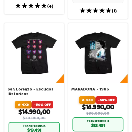
(4)
(1)
San Lorenzo - Escudos
MARADONA - 1986
Historicos
🔥 4X3
-50% OFF
🔥 4X3
-50% OFF
$14.990,00
$14.990,00
$30.000,00
$30.000,00
TRANSFERENCIA
$13.491
TRANSFERENCIA
$13.491