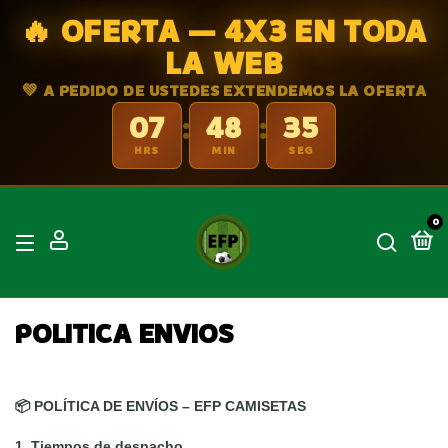
🔥 OFERTA — 4X3 EN TODA
LA WEB
💚 A PEDIDO DE USTEDES EXTENDEMOS LA OFERTA
07
48
34
:
:
HRS
MIN
SEG
0
POLITICA ENVIOS
📦 POLÍTICA DE ENVÍOS – EFP CAMISETAS
1. Tiempos de despacho