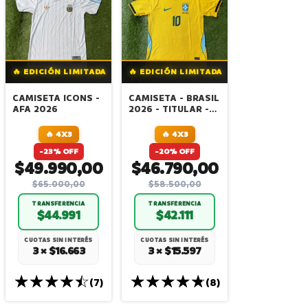
🔥 EDICIÓN LIMITADA
🔥 EDICIÓN LIMITADA
CAMISETA ICONS -
CAMISETA - BRASIL
AFA 2026
2026 - TITULAR -
NEYMAR - VERSION
JUGADOR
🔥 4X3
🔥 4X3
IMPORTADA
-23% OFF
-20% OFF
$49.990,00
$46.790,00
$65.000,00
$58.500,00
TRANSFERENCIA
TRANSFERENCIA
$44.991
$42.111
CUOTAS SIN INTERÉS
CUOTAS SIN INTERÉS
3 × $16.663
3 × $15.597
(7)
(8)