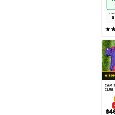
CUOT
3
🔥 ED
CAMIS
CLUB 
EQUIP
QUIN
$4