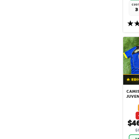
CUOT
3
🔥 ED
CAMIS
JUVEN
3era 
$4
$
TR