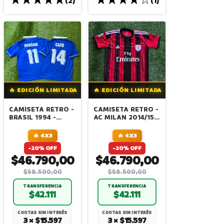
(2)
(1)
🔥 EDICIÓN LIMITADA
🔥 EDICIÓN LIMITADA
CAMISETA RETRO -
CAMISETA RETRO -
BRASIL 1994 -
AC MILAN 2014/15 -
ALTERNATIVA -
KAKA
ROMARIO - CAFU
🔥 4X3
🔥 4X3
-20% OFF
-20% OFF
$46.790,00
$46.790,00
$58.500,00
$58.500,00
TRANSFERENCIA
TRANSFERENCIA
$42.111
$42.111
CUOTAS SIN INTERÉS
CUOTAS SIN INTERÉS
3 × $15.597
3 × $15.597