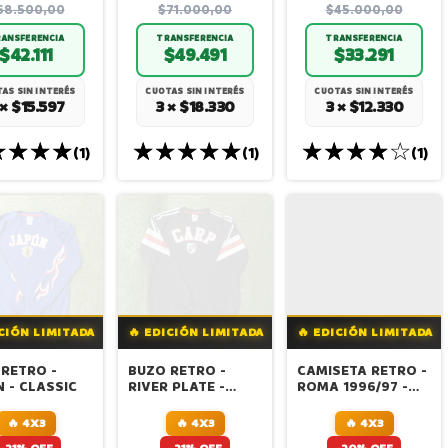
58.500,00
$71.000,00
$45.000,00
ANSFERENCIA
TRANSFERENCIA
TRANSFERENCIA
$42.111
$49.491
$33.291
AS SIN INTERÉS
CUOTAS SIN INTERÉS
CUOTAS SIN INTERÉS
 × $15.597
3 × $18.330
3 × $12.330
(1)
(1)
(1)
ICIÓN LIMITADA
🔥 EDICIÓN LIMITADA
🔥 EDICIÓN LIMITADA
RETRO -
BUZO RETRO -
CAMISETA RETRO -
 - CLASSIC
RIVER PLATE -
ROMA 1996/97 -
CLASSIC
ALTERNATIVA
TOTTI
🔥 4X3
🔥 4X3
🔥 4X3