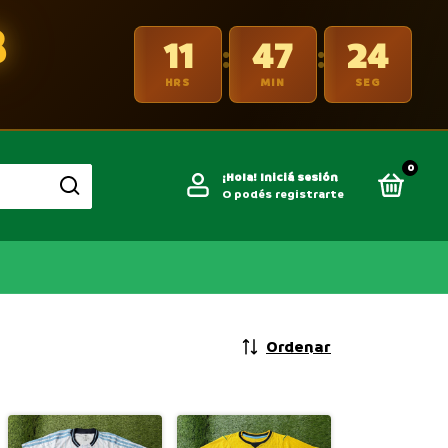
B
11
47
22
:
:
HRS
MIN
SEG
0
¡Hola!
Iniciá sesión
O podés registrarte
Ordenar