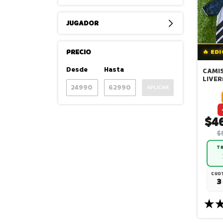
JUGADOR
PRECIO
🔥 ED
Desde
Hasta
CAMIS
LIVE
1994/
APLICAR
ALTE
$4
$
TR
CUOT
3