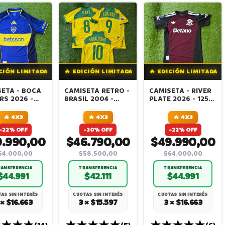
ICIÓN LIMITADA
🔥 EDICIÓN LIMITADA
🔥 EDICIÓN LIMITADA
ETA - BOCA
CAMISETA RETRO -
CAMISETA - RIVER
RS 2026 -
BRASIL 2004 -
PLATE 2026 - 125
ES - 25
KAKA -
ANIVERSARIO -
RSARIO -
RONALDINHO -
BELTRAN
🔥 4X3
🔥 4X3
🔥 4X3
ION JUGADOR
ADRIANO
-22% OFF
-20% OFF
-22% OFF
RTADA
9.990,00
$46.790,00
$49.990,00
64.000,00
$58.500,00
$64.000,00
ANSFERENCIA
TRANSFERENCIA
TRANSFERENCIA
$44.991
$42.111
$44.991
AS SIN INTERÉS
CUOTAS SIN INTERÉS
CUOTAS SIN INTERÉS
 × $16.663
3 × $15.597
3 × $16.663