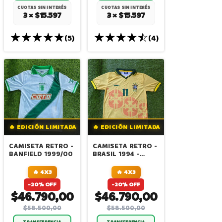
CUOTAS SIN INTERÉS
CUOTAS SIN INTERÉS
3 × $15.597
3 × $15.597
(5)
(4)
🔥 EDICIÓN LIMITADA
🔥 EDICIÓN LIMITADA
CAMISETA RETRO -
CAMISETA RETRO -
BANFIELD 1999/00
BRASIL 1994 -
ROMARIO - CAFU
🔥 4X3
🔥 4X3
-20% OFF
-20% OFF
$46.790,00
$46.790,00
$58.500,00
$58.500,00
TRANSFERENCIA
TRANSFERENCIA