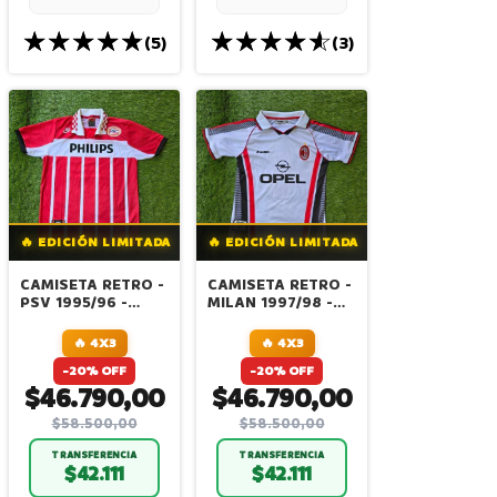
(5)
(3)
🔥 EDICIÓN LIMITADA
🔥 EDICIÓN LIMITADA
CAMISETA RETRO -
CAMISETA RETRO -
PSV 1995/96 -
MILAN 1997/98 -
RONALDO
ALTERNATIVA
🔥 4X3
🔥 4X3
-20% OFF
-20% OFF
$46.790,00
$46.790,00
$58.500,00
$58.500,00
TRANSFERENCIA
TRANSFERENCIA
$42.111
$42.111