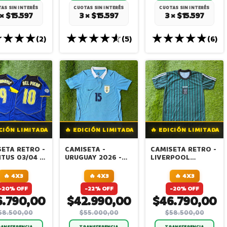
AS SIN INTERÉS
CUOTAS SIN INTERÉS
CUOTAS SIN INTERÉS
 × $15.597
3 × $15.597
3 × $15.597
(2)
(5)
(6)
ICIÓN LIMITADA
🔥 EDICIÓN LIMITADA
🔥 EDICIÓN LIMITADA
ETA RETRO -
CAMISETA -
CAMISETA RETRO -
TUS 03/04 -
URUGUAY 2026 -
LIVERPOOL
EQUIPACION
TITULAR -
1995/96
VALVERDE -
🔥 4X3
🔥 4X3
🔥 4X3
VERSION JUGADOR
-20% OFF
-22% OFF
-20% OFF
IMPORTADA
6.790,00
$42.990,00
$46.790,00
58.500,00
$55.000,00
$58.500,00
ANSFERENCIA
TRANSFERENCIA
TRANSFERENCIA