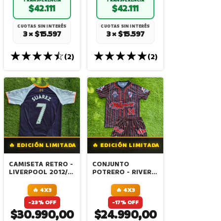
$42.111
$42.111
CUOTAS SIN INTERÉS
CUOTAS SIN INTERÉS
3 × $15.597
3 × $15.597
(2)
(2)
🔥 EDICIÓN LIMITADA
🔥 EDICIÓN LIMITADA
CAMISETA RETRO -
CONJUNTO
LIVERPOOL 2012/13
POTRERO - RIVER
- 3era EQUIPACION
PLATE
- SUAREZ
🔥 4X3
🔥 4X3
-23% OFF
-17% OFF
$30.990,00
$24.990,00