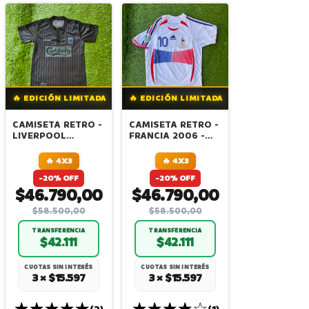
🔥 EDICIÓN LIMITADA
🔥 EDICIÓN LIMITADA
CAMISETA RETRO -
CAMISETA RETRO -
LIVERPOOL
FRANCIA 2006 -
1995/96 - RE
ALTERNATIVA -
EDICIÓN
ZIDANE
🔥 4X3
🔥 4X3
-20% OFF
-20% OFF
$46.790,00
$46.790,00
$58.500,00
$58.500,00
TRANSFERENCIA
TRANSFERENCIA
$42.111
$42.111
CUOTAS SIN INTERÉS
CUOTAS SIN INTERÉS
3 × $15.597
3 × $15.597