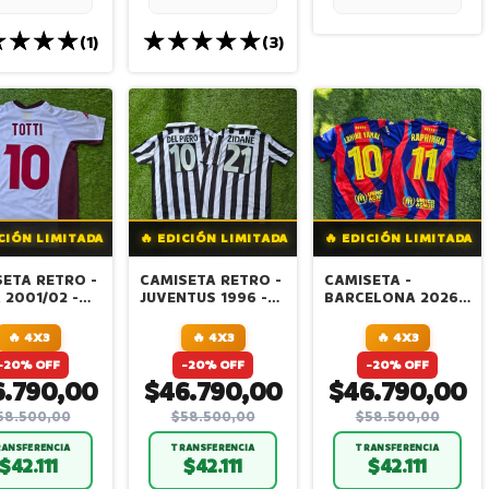
(1)
(3)
ICIÓN LIMITADA
🔥 EDICIÓN LIMITADA
🔥 EDICIÓN LIMITADA
ETA RETRO -
CAMISETA RETRO -
CAMISETA -
2001/02 -
JUVENTUS 1996 -
BARCELONA 2026 -
NATIVA -
FINAL
FINAL SUPERCOPA
I
INTERCONTINENTAL
- YAMAL Y
🔥 4X3
🔥 4X3
🔥 4X3
- DEL PIERO Y
RAPINHA
-20% OFF
-20% OFF
-20% OFF
ZIDANE
6.790,00
$46.790,00
$46.790,00
58.500,00
$58.500,00
$58.500,00
ANSFERENCIA
TRANSFERENCIA
TRANSFERENCIA
$42.111
$42.111
$42.111