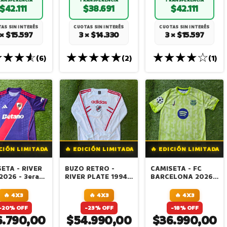
$42.111
$38.691
$42.111
AS SIN INTERÉS
CUOTAS SIN INTERÉS
CUOTAS SIN INTERÉS
 × $15.597
3 × $14.330
3 × $15.597
(6)
(2)
(1)
ICIÓN LIMITADA
🔥 EDICIÓN LIMITADA
🔥 EDICIÓN LIMITADA
ETA - RIVER
BUZO RETRO -
CAMISETA - FC
2026 - 3era
RIVER PLATE 1994 -
BARCELONA 2026 -
ACION -
BLANCO
3era EQUIPACION
TERO
🔥 4X3
🔥 4X3
🔥 4X3
-20% OFF
-23% OFF
-18% OFF
6.790,00
$54.990,00
$36.990,00