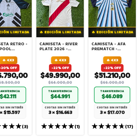
ICIÓN LIMITADA
🔥 EDICIÓN LIMITADA
🔥 EDICIÓN LIMITADA
ETA RETRO -
CAMISETA - RIVER
CAMISETA - AFA
RPOOL
PLATE 2026 -
PREMATCH -
95 -
ANIVERSARIO 125
MUNDIAL 2026
RNATIVA
🔥 4X3
🔥 4X3
🔥 4X3
-20% OFF
-22% OFF
-22% OFF
6.790,00
$49.990,00
$51.210,00
58.500,00
$64.000,00
$66.000,00
ANSFERENCIA
TRANSFERENCIA
TRANSFERENCIA
$42.111
$44.991
$46.089
AS SIN INTERÉS
CUOTAS SIN INTERÉS
CUOTAS SIN INTERÉS
 × $15.597
3 × $16.663
3 × $17.070
(3)
(1)
(17)