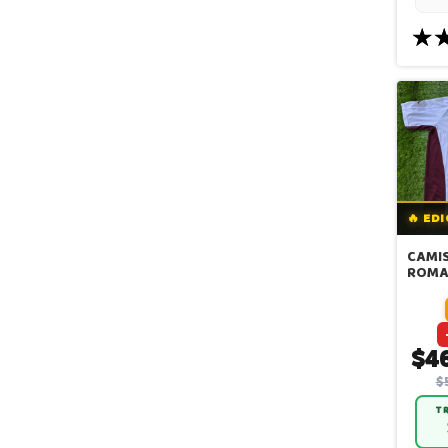
🔥 ED
CAMIS
ROMA 
ALTER
TOTT
$4
$
TR