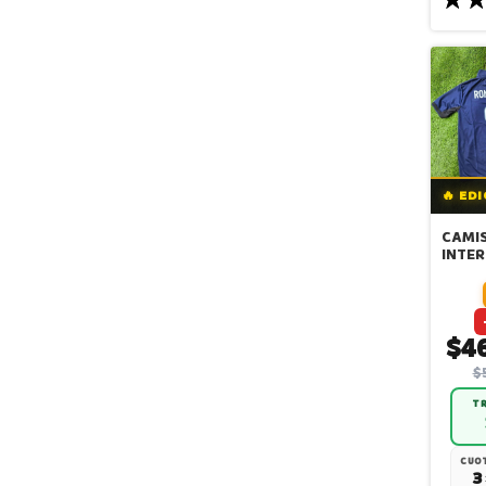
🔥 ED
CAMIS
INTER
3era 
$4
$
TR
CUOT
3