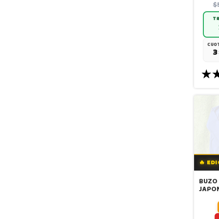
$
TR
CUOT
3
🔥 ED
BUZO 
JAPON