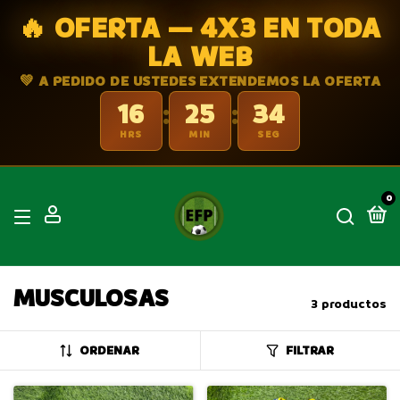
🔥 OFERTA — 4X3 EN TODA
LA WEB
💚 A PEDIDO DE USTEDES EXTENDEMOS LA OFERTA
16
25
33
:
:
HRS
MIN
SEG
0
MUSCULOSAS
3 productos
ORDENAR
FILTRAR