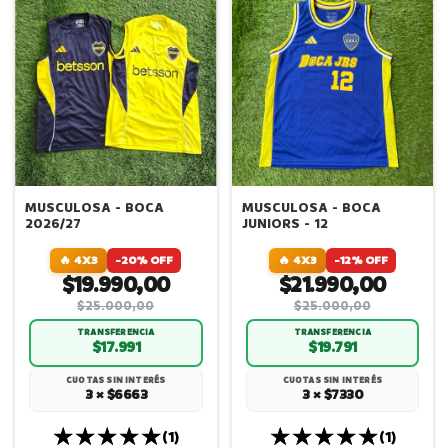
MUSCULOSA - BOCA
MUSCULOSA - BOCA
2026/27
JUNIORS - 12
🔥 4X3
-20% OFF
🔥 4X3
-12% OFF
$19.990,00
$21.990,00
$25.000,00
$25.000,00
TRANSFERENCIA
TRANSFERENCIA
$17.991
$19.791
CUOTAS SIN INTERÉS
CUOTAS SIN INTERÉS
3 × $6663
3 × $7330
(1)
(1)