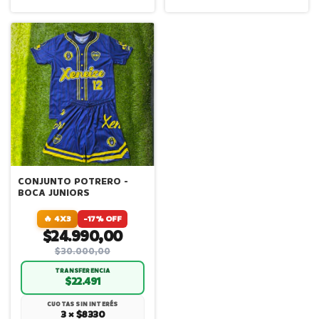
CONJUNTO POTRERO -
BOCA JUNIORS
🔥 4X3
-17% OFF
$24.990,00
$30.000,00
TRANSFERENCIA
$22.491
CUOTAS SIN INTERÉS
3 × $8330