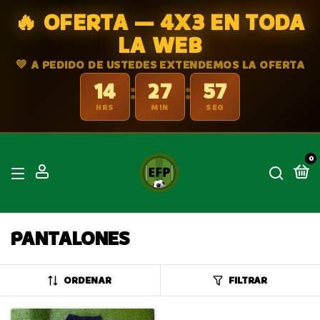
🔥 OFERTA — 4X3 EN TODA
LA WEB
💚 A PEDIDO DE USTEDES EXTENDEMOS LA OFERTA
14
27
57
:
:
HRS
MIN
SEG
0
PANTALONES
ORDENAR
FILTRAR