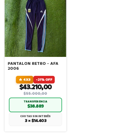
PANTALON RETRO - AFA
2006
🔥 4X3
-21% OFF
$43.210,00
$55.000,00
TRANSFERENCIA
$38.889
CUOTAS SIN INTERÉS
3 × $14.403