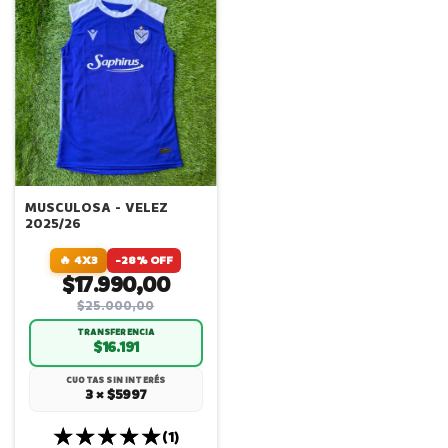
MUSCULOSA - VELEZ
2025/26
🔥 4X3
-28% OFF
$17.990,00
$25.000,00
TRANSFERENCIA
$16.191
CUOTAS SIN INTERÉS
3 × $5997
(1)