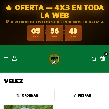
🔥 OFERTA — 4X3 EN TODA
LA WEB
💚 A PEDIDO DE USTEDES EXTENDEMOS LA OFERTA
05
56
42
:
:
HRS
MIN
SEG
0
VELEZ
ORDENAR
FILTRAR