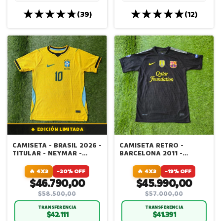
(39)
(12)
🔥 EDICIÓN LIMITADA
CAMISETA - BRASIL 2026 -
CAMISETA RETRO -
TITULAR - NEYMAR -
BARCELONA 2011 -
VERSION JUGADOR
ALTERNATIVA - MESSI -
IMPORTADA
VERSION JUGADOR
🔥 4X3
-20% OFF
🔥 4X3
-19% OFF
IMPORTADA
$46.790,00
$45.990,00
$58.500,00
$57.000,00
TRANSFERENCIA
TRANSFERENCIA
$42.111
$41.391