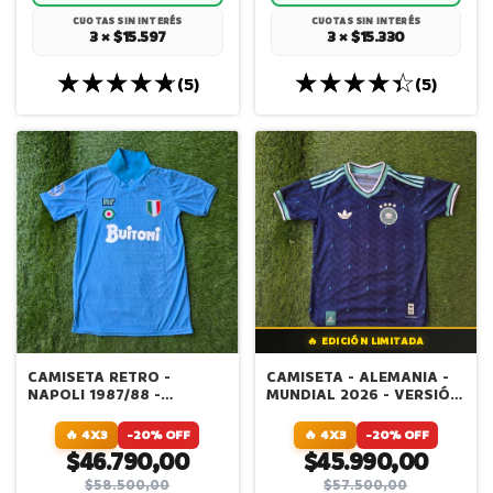
CUOTAS SIN INTERÉS
CUOTAS SIN INTERÉS
3 × $15.597
3 × $15.330
(5)
(5)
🔥 EDICIÓN LIMITADA
CAMISETA RETRO -
CAMISETA - ALEMANIA -
NAPOLI 1987/88 -
MUNDIAL 2026 - VERSIÓN
MARADONA - VERSION
JUGADOR IMPORTADA
JUGADOR IMPORTADA
🔥 4X3
-20% OFF
🔥 4X3
-20% OFF
$46.790,00
$45.990,00
$58.500,00
$57.500,00