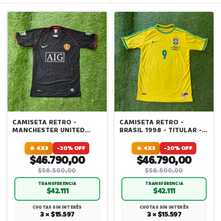
CAMISETA RETRO -
CAMISETA RETRO -
MANCHESTER UNITED
BRASIL 1998 - TITULAR -
2008 - ALTERNATIVA -
VERSION JUGADOR
CRISTIANO RONALDO -
IMPORTADA
🔥 4X3
-20% OFF
🔥 4X3
-20% OFF
VERSION JUGADOR
$46.790,00
$46.790,00
IMPORTADA
$58.500,00
$58.500,00
TRANSFERENCIA
TRANSFERENCIA
$42.111
$42.111
CUOTAS SIN INTERÉS
CUOTAS SIN INTERÉS
3 × $15.597
3 × $15.597