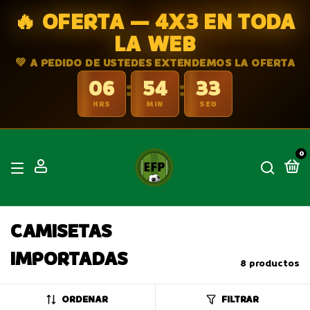
🔥 OFERTA — 4X3 EN TODA
LA WEB
💚 A PEDIDO DE USTEDES EXTENDEMOS LA OFERTA
06
54
32
:
:
HRS
MIN
SEG
0
CAMISETAS
IMPORTADAS
8 productos
ORDENAR
FILTRAR