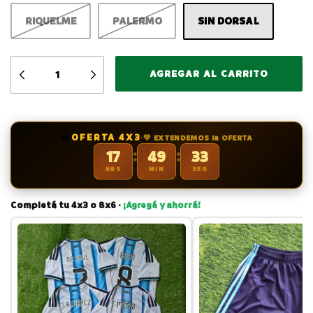
RIQUELME
PALERMO
SIN DORSAL
🔥
OFERTA 4X3
·
💚 EXTENDEMOS la OFERTA
:
:
17
49
32
HRS
MIN
SEG
Completá tu 4x3 o 8x6 ·
¡Agregá y ahorrá!