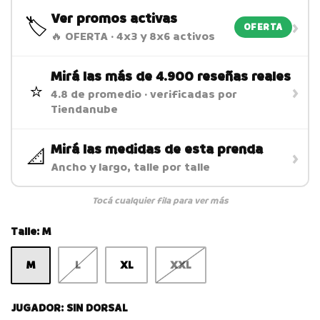
Ver promos activas
🏷️
›
OFERTA
🔥 OFERTA · 4x3 y 8x6 activos
Mirá las más de 4.900 reseñas reales
⭐
›
4.8 de promedio · verificadas por
Tiendanube
Mirá las medidas de esta prenda
📐
›
Ancho y largo, talle por talle
Tocá cualquier fila para ver más
Talle:
M
L
XL
XXL
M
JUGADOR:
SIN DORSAL