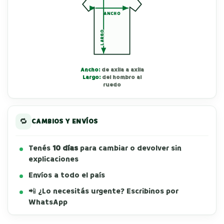
ANCHO
LARGO
Ancho:
de axila a axila
Largo:
del hombro al
ruedo
🔁
CAMBIOS Y ENVÍOS
Tenés
10 días
para cambiar o devolver sin
explicaciones
Envíos a todo el país
📲 ¿Lo necesitás urgente? Escribinos por
WhatsApp