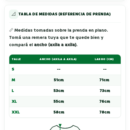
📐
TABLA DE MEDIDAS (REFERENCIA DE PRENDA)
📏 Medidas tomadas sobre la prenda en plano.
Tomá una remera tuya que te quede bien y
compará el
ancho (axila a axila)
.
TALLE
ANCHO (AXILA A AXILA)
LARGO (CM)
S
--
--
M
51cm
71cm
L
53cm
73cm
XL
55cm
76cm
XXL
58cm
78cm