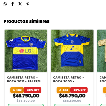
Productos similares
CAMISETA RETRO -
CAMISETA RETRO -
CAM
BOCA 2011 - PALERMO
BOCA 2005 -
BOC
- RIQUELME - PAREDES
CENTENARIO -
200
PALERMO
ALT
🔥 4X3
-20% OFF
🔥 4X3
-20% OFF
PAL
$46.790,00
$46.790,00
$58.500,00
$58.500,00