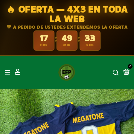
🔥 OFERTA — 4X3 EN TODA
LA WEB
💚 A PEDIDO DE USTEDES EXTENDEMOS LA OFERTA
17
49
32
:
:
HRS
MIN
SEG
0