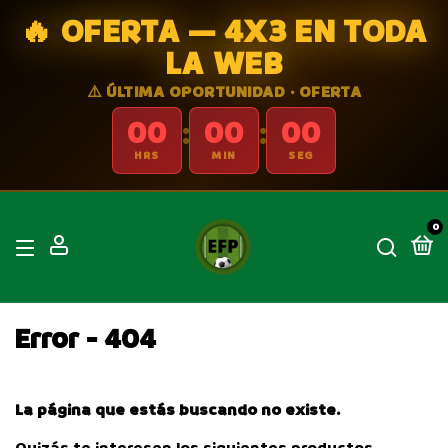
🔥 OFERTA — 4X3 EN TODA
LA WEB
⚠️ ÚLTIMA OPORTUNIDAD · OFERTA
00
00
00
:
:
HRS
MIN
SEG
0
Error - 404
La página que estás buscando no existe.