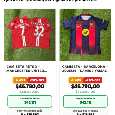
Quizás te interesen los siguientes productos.
CAMISETA RETRO -
CAMISETA - BARCELONA -
MANCHESTER UNITED
2025/26 - LAMINE YAMAL
2008 - CRISTIANO
RONALDO - EDICION
🔥 4X3
-20% OFF
🔥 4X3
-20% OFF
PREMIER LEAGUE
$46.790,00
$46.790,00
$58.500,00
$58.500,00
TRANSFERENCIA
TRANSFERENCIA
$42.111
$42.111
CUOTAS SIN INTERÉS
CUOTAS SIN INTERÉS
3 × $15.597
3 × $15.597