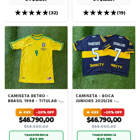
(32)
(19)
CAMISETA RETRO -
CAMISETA - BOCA
BRASIL 1998 - TITULAR -
JUNIORS 2025/26 -
VERSION JUGADOR
PAREDES - ZEBALLOS -
IMPORTADA
ASCACIBAR
🔥 4X3
-20% OFF
🔥 4X3
-20% OFF
$46.790,00
$46.790,00
$58.500,00
$58.500,00
TRANSFERENCIA
TRANSFERENCIA
$42.111
$42.111